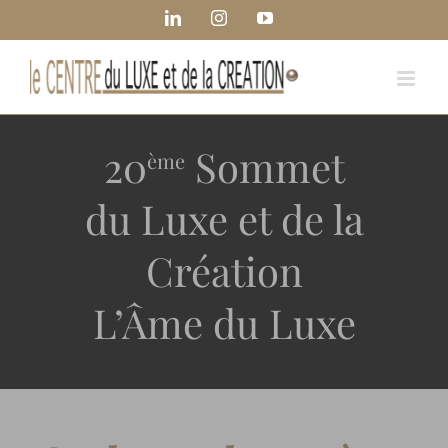
Passer
Panneau de gestion des cookies
LinkedIn
Instagram
YouTube
au
contenu
20
Sommet
ème
du Luxe et de la
Création
L’Âme du Luxe