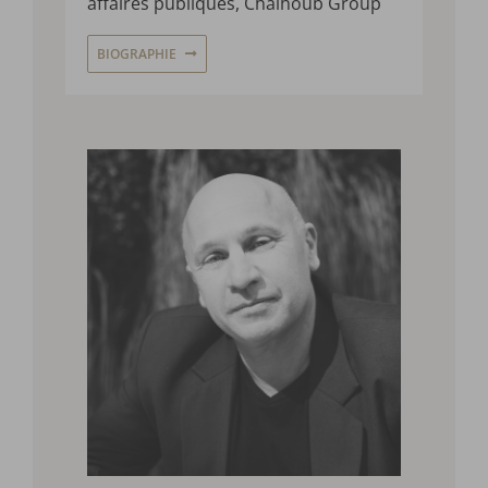
affaires publiques,
Chalhoub
Group
BIOGRAPHIE