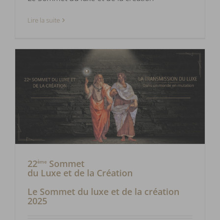
Lire la suite
22
Sommet
ème
du Luxe et de la Création
Le Sommet du luxe et de la création
2025