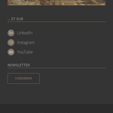
… ET SUR
LinkedIn
Instagram
YouTube
NEWSLETTER
S’ABONNER
© Réalisé par
Alter Création
.