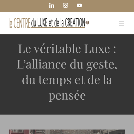
Passer
Panneau de gestion des cookies
LinkedIn
Instagram
YouTube
au
contenu
Le véritable Luxe :
L’alliance du geste,
du temps et de la
pensée