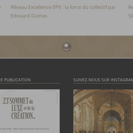
e
Réseau Excellence EPV : la force du collectif par
Re
Edouard Dumas
Si
E PUBLICATION
SUIVEZ-NOUS SUR INSTAGRA