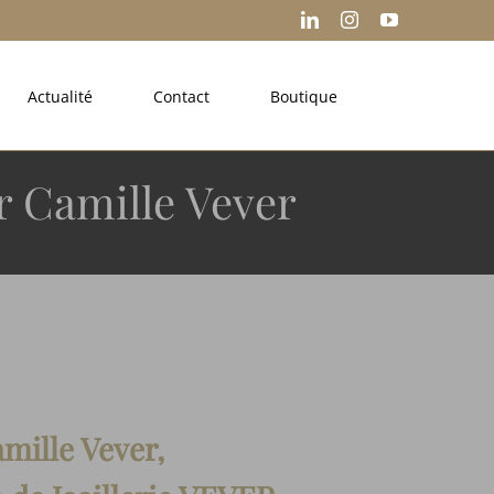
LinkedIn
Instagram
YouTube
Actualité
Contact
Boutique
ar Camille Vever
mille Vever,