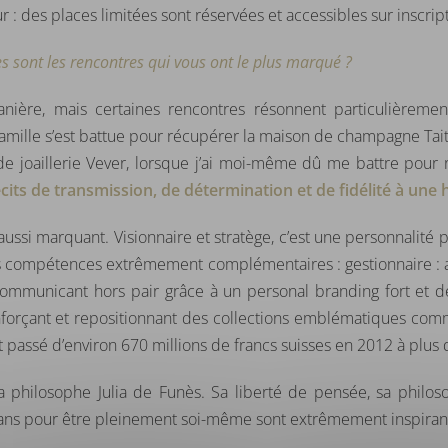
: des places limitées sont réservées et accessibles sur inscripti
es sont les rencontres qui vous ont le plus marqué ?
ère, mais certaines rencontres résonnent particulièrement. 
ille s’est battue pour récupérer la maison de champagne Taitti
e joaillerie Vever, lorsque j’ai moi-même dû me battre pour r
cits de transmission, de détermination et de fidélité à une h
aussi marquant. Visionnaire et stratège, c’est une personnalité
s compétences extrêmement complémentaires : gestionnaire : ave
ommunicant hors pair grâce à un personal branding fort et des
enforçant et repositionnant des collections emblématiques com
st passé d’environ 670 millions de francs suisses en 2012 à plus 
la philosophe Julia de Funès. Sa liberté de pensée, sa philo
rcans pour être pleinement soi-même sont extrêmement inspiran