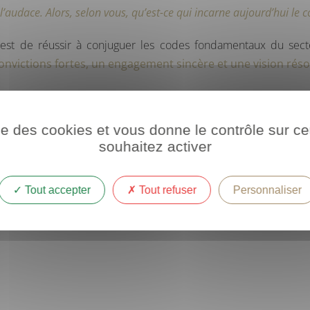
’audace. Alors, selon vous, qu’est-ce qui incarne aujourd’hui le 
’est de réussir à conjuguer les codes fondamentaux du sect
 convictions fortes, un engagement sincère et une vision r
sans se renier. Luxe et humour ne sont pas antinomiques. Lux
i sa plus grande audace :
oser être profondément vrai, engag
ise des cookies et vous donne le contrôle sur 
souhaitez activer
té une quinzaine de personnalités dans son podcast. Vous pouvez 
plateformes :
Tout accepter
Tout refuser
Personnaliser
Apple
,
Spotify
,
Deezer
ainsi que sur
YouTube
.