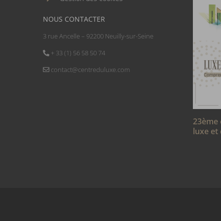
NOUS CONTACTER
3 rue Ancelle – 92200 Neuilly-sur-Seine
+ 33 (1) 56 58 50 74
contact@centreduluxe.com
23ème 
luxe et