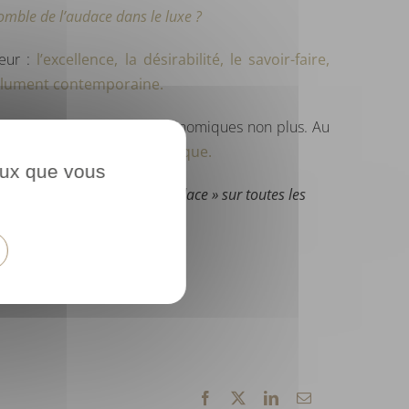
comble de l’audace dans le luxe ?
eur :
l’excellence, la désirabilité, le savoir-faire,
ésolument contemporaine.
e et impact ne sont pas antinomiques non plus. Au
é et en phase avec son époque.
ceux que vous
retrouver « Les Voix de l’Audace » sur toutes les
Facebook
X
LinkedIn
Email