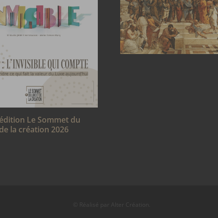
édition Le Sommet du
 de la création 2026
© Réalisé par
Alter Création
.