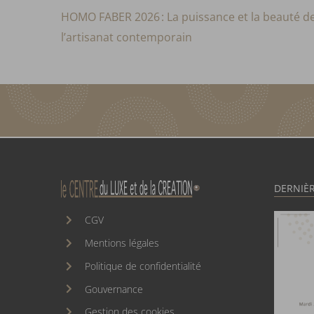
ng du
HOMO FABER 2026 : La puissance et la beauté d
l’artisanat contemporain
DERNIÈR
CGV
Mentions légales
Politique de confidentialité
Gouvernance
Gestion des cookies