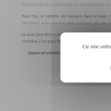
Vos podcasts se concluent par un questionnaire sur l
Pour moi, le comble de l’audace dans le luxe, c
l’émotion, avec une véritable authenticité, des
Le luxe peut être audacieux, innovant, moderne, 
contraire, c’est peut-être là que se joue aujourd’hu
Ce site util
Depuis sa création en 2025, Camille Vever a invi