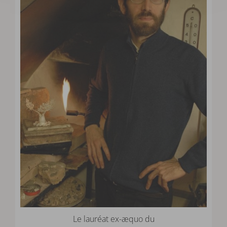
Le lauréat ex-æquo du