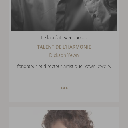
Le lauréat ex-æquo du
TALENT DE L’HARMONIE
Dickson Yewn
fondateur et directeur artistique, Yewn jewelry
…