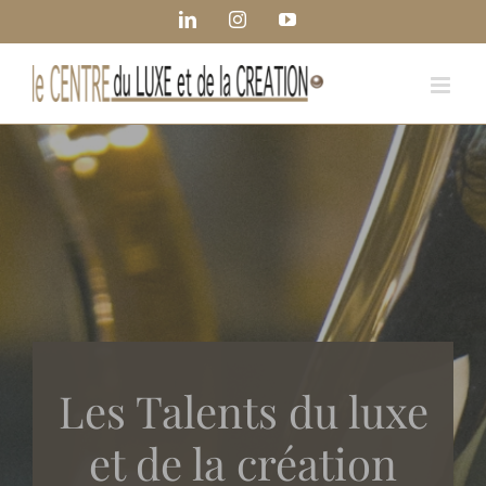
Passer
Panneau de gestion des cookies
LinkedIn
Instagram
YouTube
au
contenu
Les Talents du luxe
et de la création