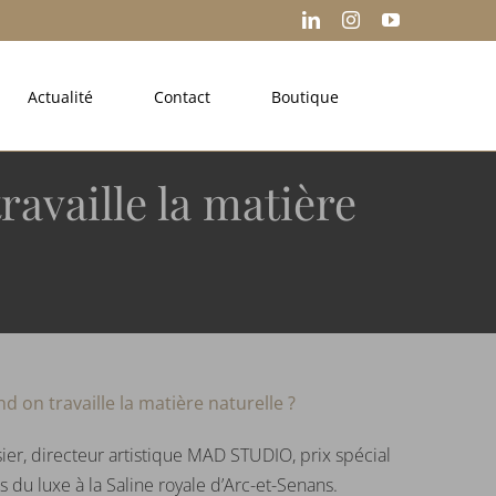
LinkedIn
Instagram
YouTube
Actualité
Contact
Boutique
ravaille la matière
nd on travaille la matière naturelle ?
ier, directeur artistique MAD STUDIO, prix spécial
 du luxe à la Saline royale d’Arc-et-Senans.