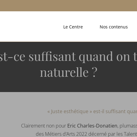
Le Centre
Nos contenus
st-ce suffisant quand on t
naturelle ?
« Juste esthétique » est-il suffisant qua
Clairement non pour
Eric Charles-Donatien
, plumass
des Métiers d’Arts 2022 décerné par les Talents