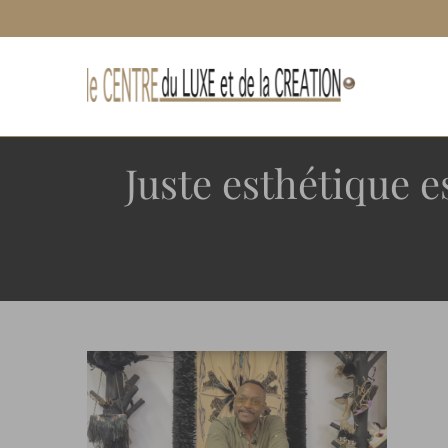
Passer
Panneau de gestion des cookies
au
contenu
Juste esthétique e