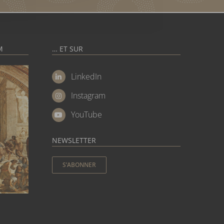
M
… ET SUR
LinkedIn
Instagram
YouTube
NEWSLETTER
S’ABONNER