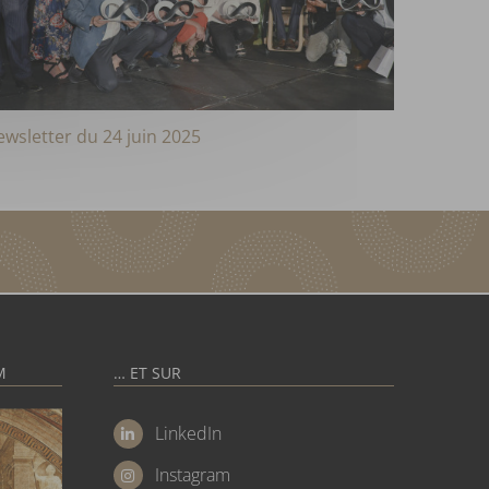
wsletter du 24 juin 2025
Newslett
M
… ET SUR
LinkedIn
Instagram