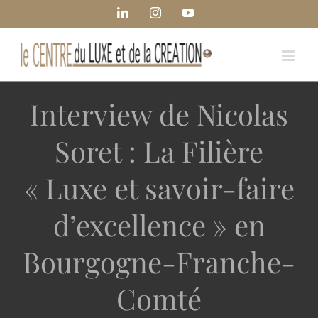
Passer
Panneau de gestion des cookies
LinkedIn
Instagram
YouTube
au
contenu
Interview de Nicolas
Soret : La Filière
« Luxe et savoir-faire
d’excellence » en
Bourgogne-Franche-
Comté