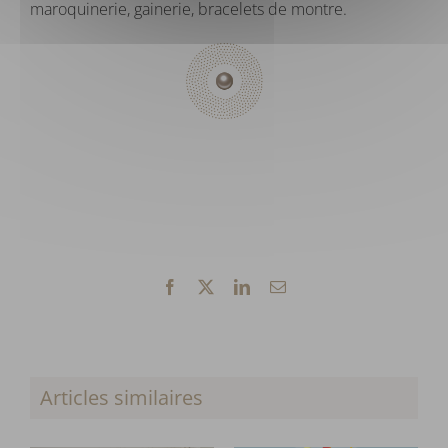
maroquinerie, gainerie, bracelets de montre.
Facebook
X
LinkedIn
Email
Articles similaires