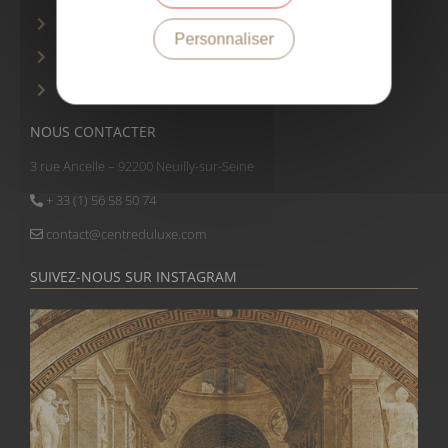
Politique de confidentialité
Personnaliser
Gouvernance
Gestion des cookies
NOUS CONTACTER
3 rue Ancelle – 92200 Neuilly-sur-Seine
+ 33 (1) 56 58 50 74
contact@centreduluxe.com
SUIVEZ-NOUS SUR INSTAGRAM