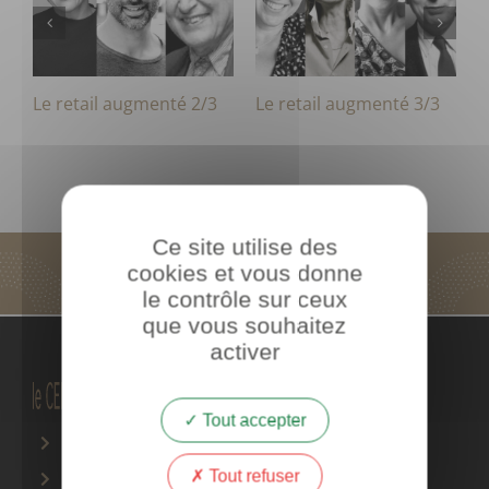
Le retail augmenté 2/3
Le retail augmenté 3/3
N
Ce site utilise des
cookies et vous donne
le contrôle sur ceux
que vous souhaitez
activer
Tout accepter
CGV
Tout refuser
Mentions légales