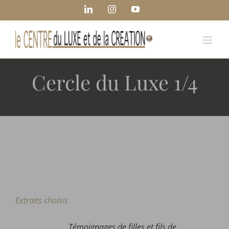
Passer
Panneau de gestion des cookies
LinkedIn
Instagram
YouTube
au
contenu
Cercle du Luxe 1/4
Extraits choisis
Témoignages de filles et fils de …