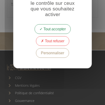
le contrôle sur ceux
Talents du Luxe et de la Création
que vous souhaitez
activer
Tout accepter
Tout refuser
Personnaliser
CGV
Mentions légales
Politique de confidentialité
Gouvernance