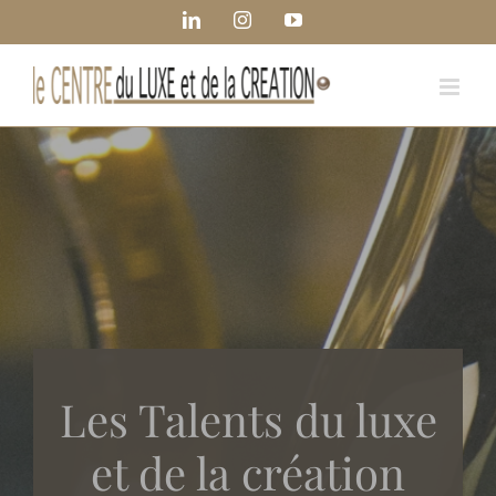
Passer
Panneau de gestion des cookies
LinkedIn
Instagram
YouTube
au
contenu
Les Talents du luxe
et de la création