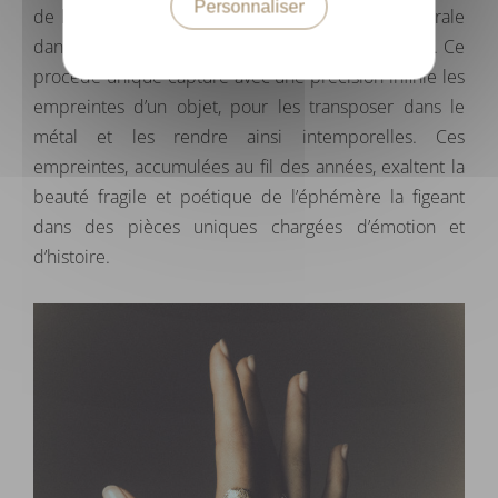
Personnaliser
de la fonte à la cire perdue, une méthode ancestrale
dans le monde de la bijouterie et de la sculpture. Ce
procédé unique capture avec une précision infinie les
empreintes d’un objet, pour les transposer dans le
métal et les rendre ainsi intemporelles. Ces
empreintes, accumulées au fil des années, exaltent la
beauté fragile et poétique de l’éphémère la figeant
dans des pièces uniques chargées d’émotion et
d’histoire.