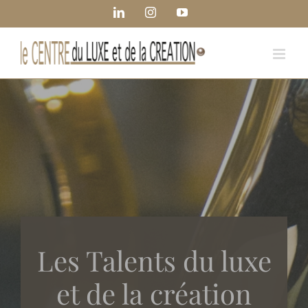
Passer
Panneau de gestion des cookies
LinkedIn
Instagram
YouTube
au
contenu
Les Talents du luxe
et de la création