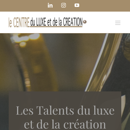
Passer
Panneau de gestion des cookies
LinkedIn
Instagram
YouTube
au
contenu
Les Talents du luxe
et de la création