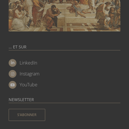
… ET SUR
LinkedIn
Instagram
YouTube
NEWSLETTER
S’ABONNER