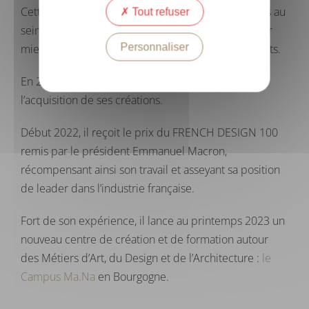
Cette responsabilité lui permet de réunir les forces au
Tout refuser
sein des Editeurs et de parler d’une seule voix pour
Personnaliser
mieux promouvoir la création française et ses talents.
En 2021, le prestigieux Mobilier National fait
l’acquisition de ses créations.
Début 2022, il reçoit le prix du FRENCH DESIGN 100
remis par le président Emmanuel Macron,
récompensant ainsi son travail et asseyant sa position
de leader dans l’industrie française.
Fort de son expérience, il lance au printemps 2023 un
nouveau centre de création et de formation autour
des Métiers d’Art, du Design et de l’Architecture :
le
Campus Ma.Na
en Bourgogne.