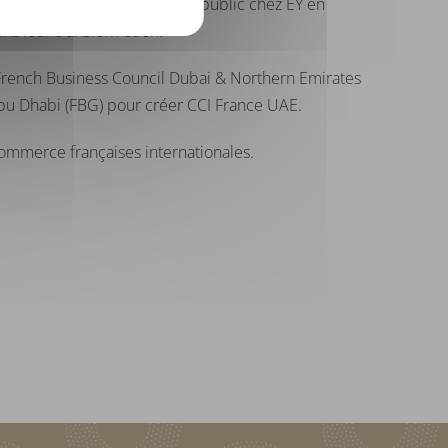
r spécialisé dans le secteur public chez EY en
ans leur transformation.
French Business Council Dubai & Northern Emirates
p Abu Dhabi (FBG) pour créer CCI France UAE.
ommerce françaises internationales.