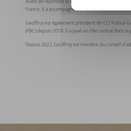
Avant de rejoindre le Groupe Chalhoub en 2013 en t
France. Il a accompagné de nombreuses entités publi
Geoffroy est également président de CCI France U
(FBC) depuis 2018. Il a joué un rôle central dans l
Depuis 2022, Geoffroy est membre du conseil d'adm