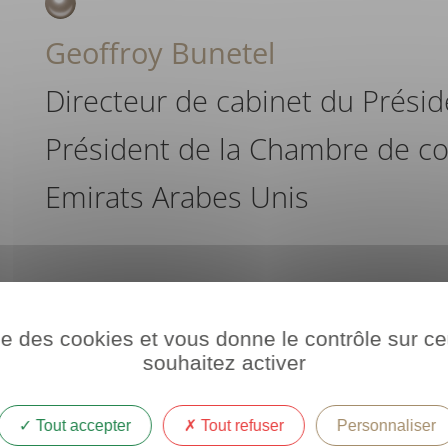
Geoffroy Bunetel
Directeur de cabinet du Prési
Président de la Chambre de c
Emirats Arabes Unis
 2002, Geoffroy Bunetel est le Directeur de cabinet du Présid
ise des cookies et vous donne le contrôle sur 
souhaitez activer
entraux du groupe, tels que le bureau du PDG, la Communication 
Intelligence et de la Croissance de 2015 à 2020.
Tout accepter
Tout refuser
Personnaliser