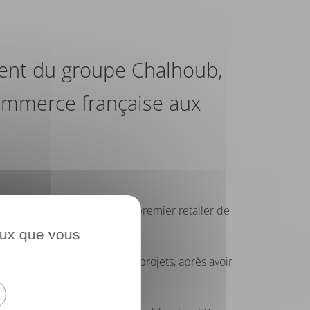
dent du groupe Chalhoub,
ommerce française aux
ent du Groupe Chalhoub, le premier retailer de
ceux que vous
du groupe et la gestion de projets, après avoir