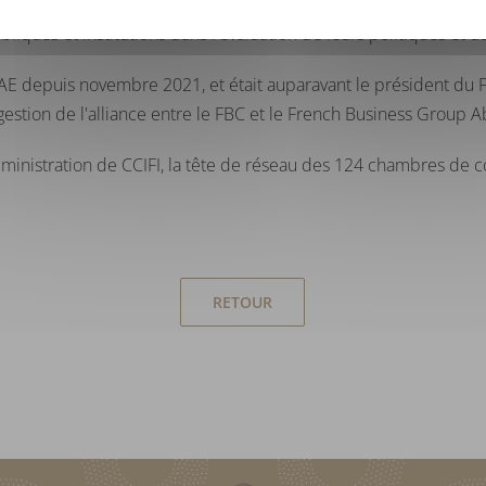
ant que consultant interne, il a travaillé comme Senior Manage
ques et institutions dans l'évaluation de leurs politiques et d
AE depuis novembre 2021, et était auparavant le président du 
a gestion de l'alliance entre le FBC et le French Business Grou
inistration de CCIFI, la tête de réseau des 124 chambres de c
RETOUR