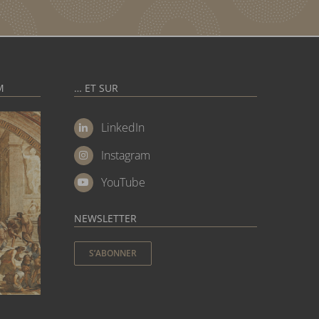
M
… ET SUR
LinkedIn
Instagram
YouTube
NEWSLETTER
S’ABONNER