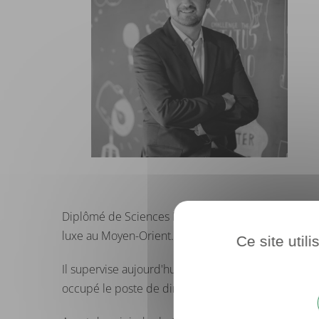
Diplômé de Sciences Po Paris en 1998 et de HEC en
luxe au Moyen-Orient.
Ce site util
Il supervise aujourd'hui différents départements c
occupé le poste de directeur de la Stratégie, de l'