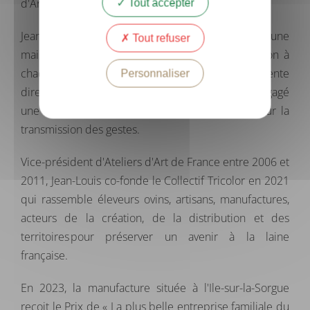
d'Arles Antique®, la laine la plus fine d'Europe.
Tout accepter
Jean-Louis, ingénieur agronome, convaincu qu'une
Tout refuser
maison bicentenaire doit se remettre en question à
chaque génération, a notamment développé la vente
Personnaliser
directe dans le respect des distributeurs et engagé
une démarche de Mémoire des Savoir-Faire pour la
transmission des gestes.
Vice-président d'Ateliers d'Art de France entre 2006 et
2011, Jean-Louis co-fonde le Collectif Tricolor en 2021
qui rassemble éleveurs ovins, artisans, manufactures,
acteurs de la création, de la distribution et des
territoires pour préserver un avenir à la laine
française.
En 2023, la manufacture située à l'Ile-sur-la-Sorgue
reçoit le Prix de « La plus belle entreprise familiale du