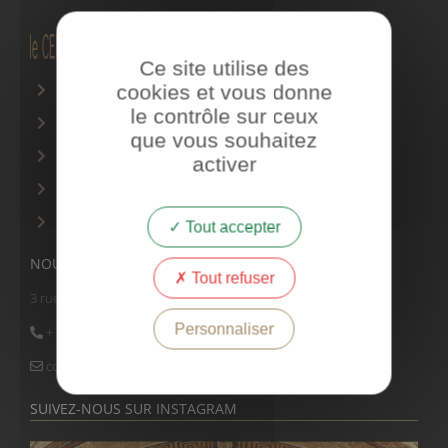
Ce site utilise des
cookies et vous donne
CGV
le contrôle sur ceux
Mentions légales
que vous souhaitez
Politique de confidentialité
activer
Gouvernance
Gestion des cookies
Tout accepter
NOUS CONTACTER
Tout refuser
3 rue Ancelle – 92200 Neuilly-sur-Seine
Personnaliser
+ 33 (1) 56 58 50 74
contact@centreduluxe.com
SUIVEZ-NOUS SUR INSTAGRAM